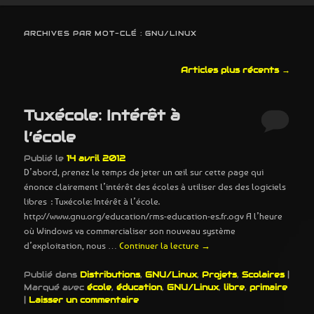
ARCHIVES PAR MOT-CLÉ :
GNU/LINUX
Navigation
Articles plus récents
→
des
articles
Tuxécole: Intérêt à
l’école
Publié le
14 avril 2012
D’abord, prenez le temps de jeter un œil sur cette page qui
énonce clairement l’intérêt des écoles à utiliser des des logiciels
libres : Tuxécole: Intérêt à l’école.
http://www.gnu.org/education/rms-education-es.fr.ogv A l’heure
où Windows va commercialiser son nouveau système
d’exploitation, nous …
Continuer la lecture
→
Publié dans
Distributions
,
GNU/Linux
,
Projets
,
Scolaires
|
Marqué avec
école
,
éducation
,
GNU/Linux
,
libre
,
primaire
|
Laisser un commentaire