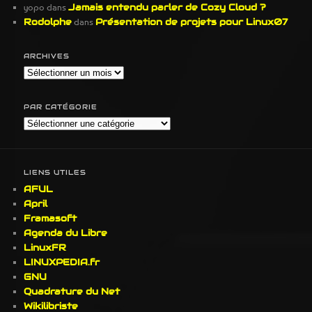
yopo
dans
Jamais entendu parler de Cozy Cloud ?
Rodolphe
dans
Présentation de projets pour Linux07
ARCHIVES
Archives
PAR CATÉGORIE
Par
Catégorie
LIENS UTILES
AFUL
April
Framasoft
Agenda du Libre
LinuxFR
LINUXPEDIA.fr
GNU
Quadrature du Net
Wikilibriste