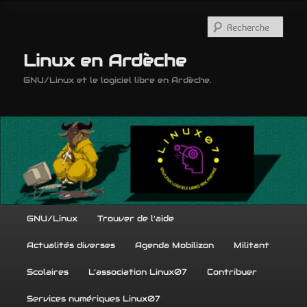
Aller
Aller
au
au
Rech
contenu
contenu
principal
secondaire
Linux en Ardèche
GNU/Linux et le logiciel libre en Ardèche.
Menu
GNU/Linux
Trouver de l’aide
principal
Actualités diverses
Agenda Mobilizon
Militant
Scolaires
L’association Linux07
Contribuer
Services numériques Linux07