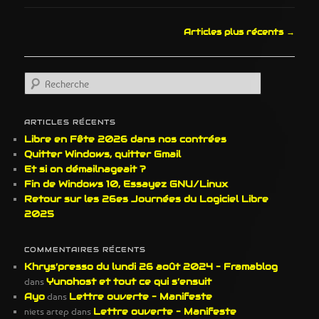
Navigation
Articles plus récents
→
des
articles
R
e
c
h
ARTICLES RÉCENTS
e
Libre en Fête 2026 dans nos contrées
r
Quitter Windows, quitter Gmail
c
Et si on démailnageait ?
h
Fin de Windows 10, Essayez GNU/Linux
e
Retour sur les 26es Journées du Logiciel Libre
2025
COMMENTAIRES RÉCENTS
Khrys’presso du lundi 26 août 2024 – Framablog
dans
Yunohost et tout ce qui s’ensuit
Ayo
dans
Lettre ouverte – Manifeste
niets artep
dans
Lettre ouverte – Manifeste