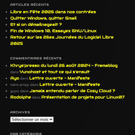
h
ARTICLES RÉCENTS
e
Libre en Fête 2026 dans nos contrées
r
Quitter Windows, quitter Gmail
c
Et si on démailnageait ?
h
Fin de Windows 10, Essayez GNU/Linux
e
Retour sur les 26es Journées du Logiciel Libre
2025
COMMENTAIRES RÉCENTS
Khrys’presso du lundi 26 août 2024 – Framablog
dans
Yunohost et tout ce qui s’ensuit
Ayo
dans
Lettre ouverte – Manifeste
niets artep
dans
Lettre ouverte – Manifeste
yopo
dans
Jamais entendu parler de Cozy Cloud ?
Rodolphe
dans
Présentation de projets pour Linux07
ARCHIVES
Archives
PAR CATÉGORIE