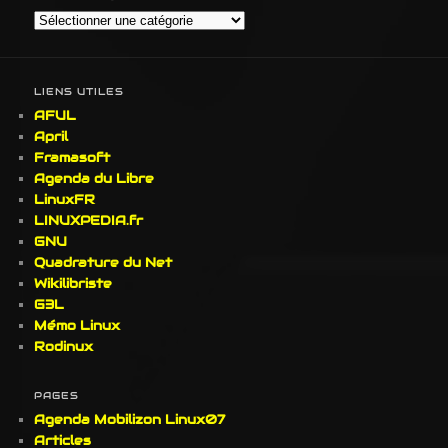
Par
Catégorie
LIENS UTILES
AFUL
April
Framasoft
Agenda du Libre
LinuxFR
LINUXPEDIA.fr
GNU
Quadrature du Net
Wikilibriste
G3L
Mémo Linux
Rodinux
PAGES
Agenda Mobilizon Linux07
Articles