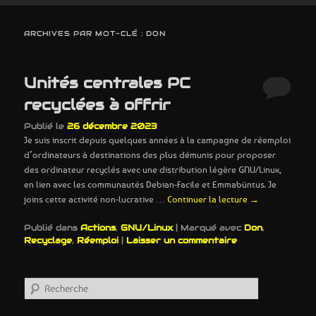
ARCHIVES PAR MOT-CLÉ :
DON
Unités centrales PC
recyclées à offrir
Publié le
26 décembre 2023
Je suis inscrit depuis quelques années à la campagne de réemploi
d’ordinateurs à destinations des plus démunis pour proposer
des ordinateur recyclés avec une distribution légère GNU/Linux,
en lien avec les communautés Debian-Facile et Emmabüntus. Je
joins cette activité non-lucrative …
Continuer la lecture
→
Publié dans
Actions
,
GNU/Linux
|
Marqué avec
Don
,
Recyclage
,
Réemploi
|
Laisser un commentaire
R
e
c