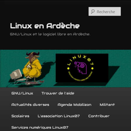
Aller
Aller
au
au
Rech
contenu
contenu
principal
secondaire
Linux en Ardèche
GNU/Linux et le logiciel libre en Ardèche.
Menu
GNU/Linux
Trouver de l’aide
principal
Actualités diverses
Agenda Mobilizon
Militant
Scolaires
L’association Linux07
Contribuer
Services numériques Linux07