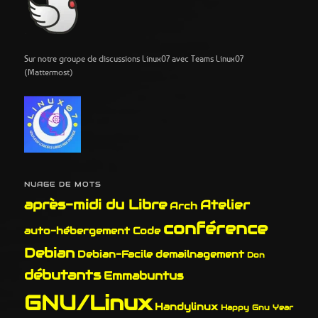
Sur notre groupe de discussions Linux07 avec Teams Linux07
(Mattermost)
NUAGE DE MOTS
après-midi du Libre
Atelier
Arch
conférence
auto-hébergement
Code
Debian
Debian-Facile
demailnagement
Don
débutants
Emmabuntus
GNU/Linux
Handylinux
Happy Gnu Year