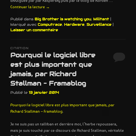
divulguée par par Kaspersky puis par le blog de Korben …
Continuer la lecture
→
Publié dans
Big Brother is watching you
,
Militant
|
Marqué avec
Computrace
,
Hardware
,
Surveillance
|
Laisser un commentaire
CITATION
Pourquoi le logiciel libre
est plus important que
jamais, par Richard
Stallman – Framablog
Publié le
13 janvier 2014
Pourquoi le logiciel libre est plus important que jamais, par
Richard Stallman – Framablog
.
Je ne suis pas un talliban et derrière moi, l’herbe repoussera,
mais je suis touché par ce discours de Richard Stallman, véritable