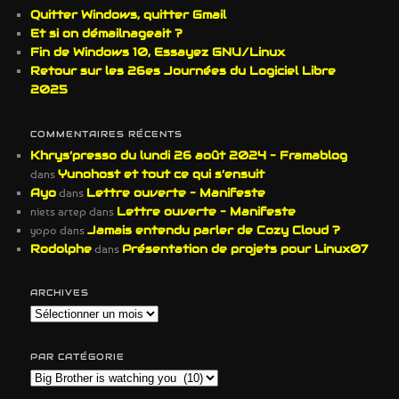
r
Quitter Windows, quitter Gmail
c
Et si on démailnageait ?
h
Fin de Windows 10, Essayez GNU/Linux
e
Retour sur les 26es Journées du Logiciel Libre
2025
COMMENTAIRES RÉCENTS
Khrys’presso du lundi 26 août 2024 – Framablog
dans
Yunohost et tout ce qui s’ensuit
Ayo
dans
Lettre ouverte – Manifeste
niets artep
dans
Lettre ouverte – Manifeste
yopo
dans
Jamais entendu parler de Cozy Cloud ?
Rodolphe
dans
Présentation de projets pour Linux07
ARCHIVES
Archives
PAR CATÉGORIE
Par
Catégorie