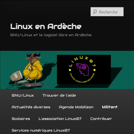
Aller
Aller
au
au
Rech
contenu
contenu
principal
secondaire
Linux en Ardèche
GNU/Linux et le logiciel libre en Ardèche.
Menu
GNU/Linux
Trouver de l’aide
principal
Actualités diverses
Agenda Mobilizon
Militant
Scolaires
L’association Linux07
Contribuer
Services numériques Linux07