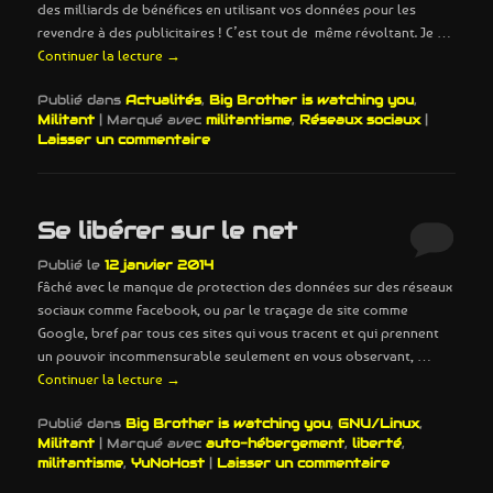
des milliards de bénéfices en utilisant vos données pour les
revendre à des publicitaires ! C’est tout de même révoltant. Je …
Continuer la lecture
→
Publié dans
Actualités
,
Big Brother is watching you
,
Militant
|
Marqué avec
militantisme
,
Réseaux sociaux
|
Laisser un commentaire
Se libérer sur le net
Publié le
12 janvier 2014
Fâché avec le manque de protection des données sur des réseaux
sociaux comme Facebook, ou par le traçage de site comme
Google, bref par tous ces sites qui vous tracent et qui prennent
un pouvoir incommensurable seulement en vous observant, …
Continuer la lecture
→
Publié dans
Big Brother is watching you
,
GNU/Linux
,
Militant
|
Marqué avec
auto-hébergement
,
liberté
,
militantisme
,
YuNoHost
|
Laisser un commentaire