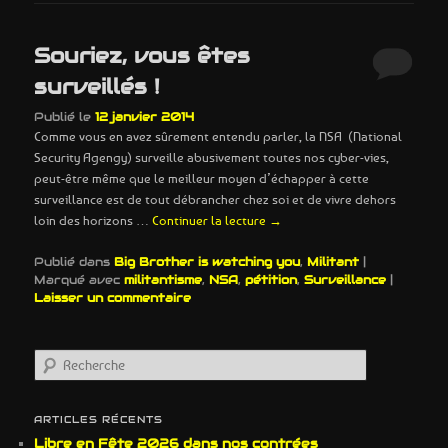
Souriez, vous êtes
surveillés !
Publié le
12 janvier 2014
Comme vous en avez sûrement entendu parler, la NSA (National
Security Agengy) surveille abusivement toutes nos cyber-vies,
peut-être même que le meilleur moyen d’échapper à cette
surveillance est de tout débrancher chez soi et de vivre dehors
loin des horizons …
Continuer la lecture
→
Publié dans
Big Brother is watching you
,
Militant
|
Marqué avec
militantisme
,
NSA
,
pétition
,
Surveillance
|
Laisser un commentaire
R
e
c
h
ARTICLES RÉCENTS
e
Libre en Fête 2026 dans nos contrées