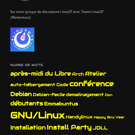
Sur notre groupe de discussions Linux07 avec Teams Linux07
(Mattermost)
NUAGE DE MOTS
après-midi du Libre
Atelier
Arch
conférence
auto-hébergement
Code
Debian
Debian-Facile
demailnagement
Don
débutants
Emmabuntus
GNU/Linux
Handylinux
Happy Gnu Year
Install Party
Installation
JDLL