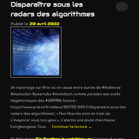
Disparaître sous les
radars des algorithmes
Publié le
20 avril 2022
Un reportage sur Arte où on cause entre autres de #fediverse
#mastodon #peertube #mobilizon comme parades aux outils
hégémoniques des #GAFAMs Source :
https://www.arte.tv/fr/videos/100750-000-F/disparaitre-sous-les-
radars-des-algorithmes/, « Nos libertés sont en train de
s’évaporer sous nos yeux », s’alarme une jeune chercheuse
hongkongaise. Tous …
Continuer la lecture
→
Publié dans
Big Brother is watching you
|
Marqué avec