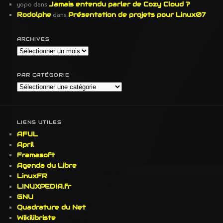
yopo
dans
Jamais entendu parler de Cozy Cloud ?
Rodolphe
dans
Présentation de projets pour Linux07
ARCHIVES
Archives
PAR CATÉGORIE
Par
Catégorie
LIENS UTILES
AFUL
April
Framasoft
Agenda du Libre
LinuxFR
LINUXPEDIA.fr
GNU
Quadrature du Net
Wikilibriste