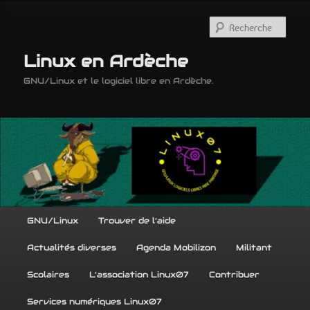
Aller
Aller
au
au
Rech
contenu
contenu
principal
secondaire
Linux en Ardèche
GNU/Linux et le logiciel libre en Ardèche.
Menu
GNU/Linux
Trouver de l’aide
principal
Actualités diverses
Agenda Mobilizon
Militant
Scolaires
L’association Linux07
Contribuer
Services numériques Linux07