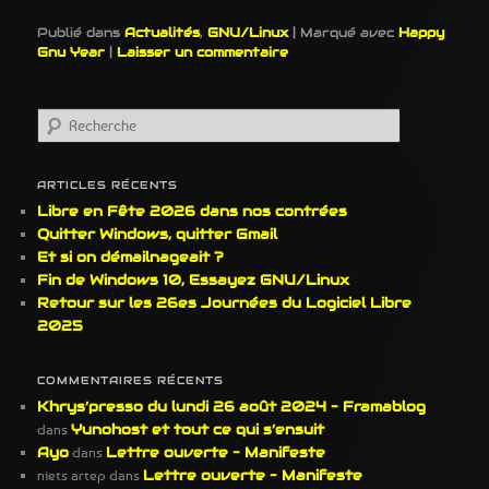
Publié dans
Actualités
,
GNU/Linux
|
Marqué avec
Happy
Gnu Year
|
Laisser un commentaire
R
e
c
h
ARTICLES RÉCENTS
e
Libre en Fête 2026 dans nos contrées
r
Quitter Windows, quitter Gmail
c
Et si on démailnageait ?
h
Fin de Windows 10, Essayez GNU/Linux
e
Retour sur les 26es Journées du Logiciel Libre
2025
COMMENTAIRES RÉCENTS
Khrys’presso du lundi 26 août 2024 – Framablog
dans
Yunohost et tout ce qui s’ensuit
Ayo
dans
Lettre ouverte – Manifeste
niets artep
dans
Lettre ouverte – Manifeste