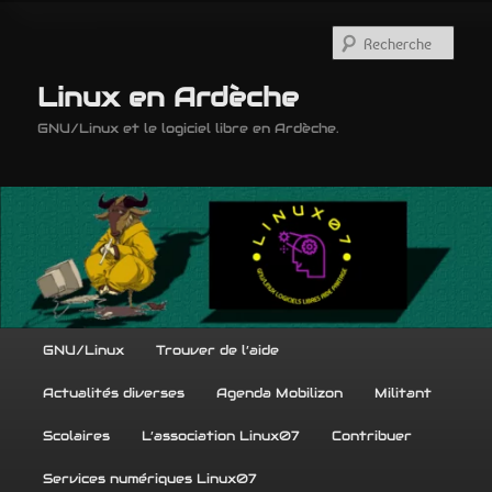
Aller
au
Rech
contenu
principal
Linux en Ardèche
GNU/Linux et le logiciel libre en Ardèche.
Menu
GNU/Linux
Trouver de l’aide
principal
Actualités diverses
Agenda Mobilizon
Militant
Scolaires
L’association Linux07
Contribuer
Services numériques Linux07