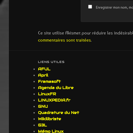
Enregistrer mon nom, mo
Ce site utilise Akismet pour réduire les indésirab
commentaires sont traitées
.
LIENS UTILES
AFUL
April
Framasoft
Agenda du Libre
LinuxFR
LINUXPEDIA.fr
GNU
Quadrature du Net
Wikilibriste
G3L
Mémo Linux