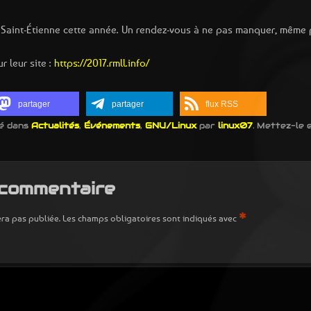
 Saint-Étienne cette année. Un rendez-vous à ne pas manquer, même
r leur site :
https://2017.rmll.info/
partager
partager
flux RSS
ié dans
Actualités
,
Événements
,
GNU/Linux
par
linux07
. Mettez-le 
 commentaire
*
ra pas publiée.
Les champs obligatoires sont indiqués avec