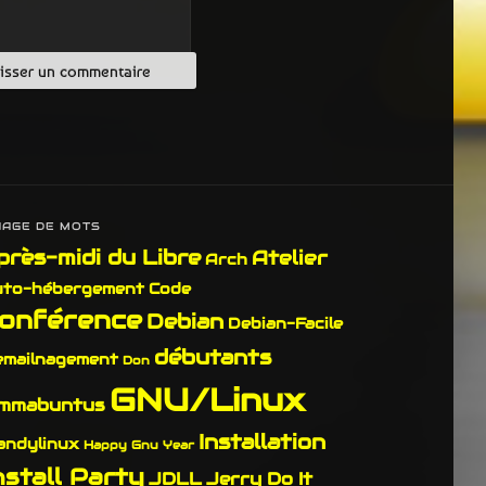
UAGE DE MOTS
près-midi du Libre
Atelier
Arch
uto-hébergement
Code
onférence
Debian
Debian-Facile
débutants
emailnagement
Don
GNU/Linux
mmabuntus
Installation
andylinux
Happy Gnu Year
nstall Party
JDLL
Jerry Do It