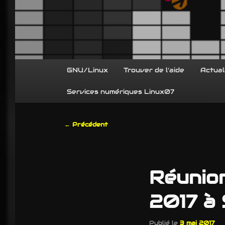
Menu
GNU/Linux
Trouver de l’aide
Actual
principal
Services numériques Linux07
Navigation
←
Précédent
des
articles
Réunion
2017 à 
Publié le
3 mai 2017