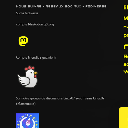
l
NOUS SUIVRE – RÉSEAUX SOCIAUX – FEDIVERSE
Sur le fediverse
M
compte Mastodon g3l.org
Mu
p
R
Compte Friendica gallinier.fr
s
Y
Sur notre groupe de discussions Linux07 avec Teams Linux07
(Mattermost)