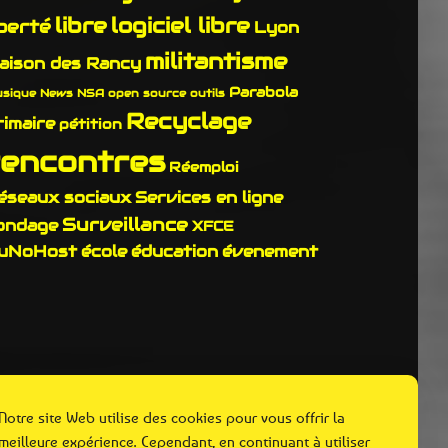
libre
logiciel libre
iberté
Lyon
militantisme
aison des Rancy
Parabola
sique
News
NSA
open source
outils
Recyclage
rimaire
pétition
rencontres
Réemploi
éseaux sociaux
Services en ligne
Surveillance
ondage
XFCE
uNoHost
école
éducation
évenement
Notre site Web utilise des cookies pour vous offrir la
meilleure expérience. Cependant, en continuant à utiliser