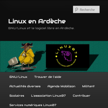
Aller
au
Rech
contenu
principal
Linux en Ardèche
GNU/Linux et le logiciel libre en Ardèche.
Menu
GNU/Linux
Trouver de l’aide
principal
Actualités diverses
Agenda Mobilizon
Militant
Scolaires
L’association Linux07
Contribuer
Services numériques Linux07