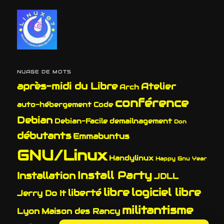
NUAGE DE MOTS
après-midi du Libre
Atelier
Arch
conférence
auto-hébergement
Code
Debian
Debian-Facile
demailnagement
Don
débutants
Emmabuntus
GNU/Linux
Handylinux
Happy Gnu Year
Install Party
Installation
JDLL
libre
logiciel libre
liberté
Jerry Do It
militantisme
Lyon
Maison des Rancy