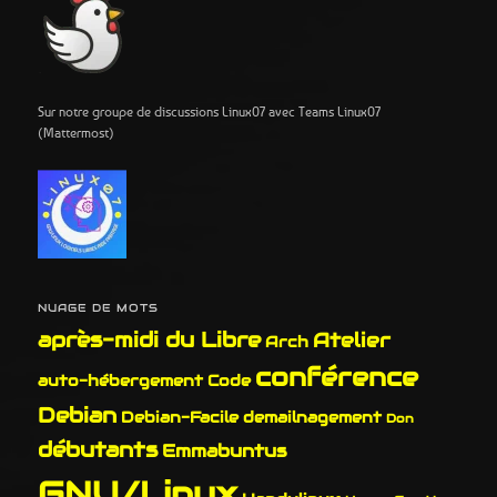
Sur notre groupe de discussions Linux07 avec Teams Linux07
(Mattermost)
NUAGE DE MOTS
après-midi du Libre
Atelier
Arch
conférence
auto-hébergement
Code
Debian
Debian-Facile
demailnagement
Don
débutants
Emmabuntus
GNU/Linux