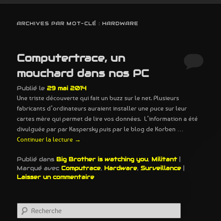
ARCHIVES PAR MOT-CLÉ :
HARDWARE
Computertrace, un
mouchard dans nos PC
Publié le
29 mai 2014
Une triste découverte qui fait un buzz sur le net. Plusieurs
fabricants d’ordinateurs auraient installer une puce sur leur
cartes mère qui permet de lire vos données. L’information a été
divulguée par par Kaspersky puis par le blog de Korben …
Continuer la lecture
→
Publié dans
Big Brother is watching you
,
Militant
|
Marqué avec
Computrace
,
Hardware
,
Surveillance
|
Laisser un commentaire
R
e