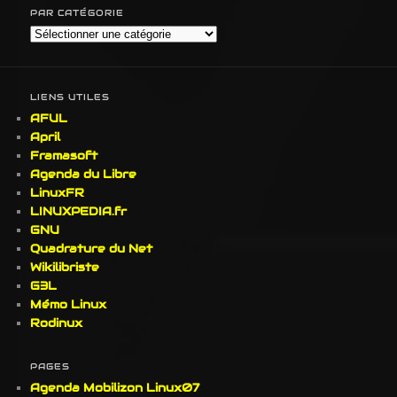
PAR CATÉGORIE
Par
Catégorie
LIENS UTILES
AFUL
April
Framasoft
Agenda du Libre
LinuxFR
LINUXPEDIA.fr
GNU
Quadrature du Net
Wikilibriste
G3L
Mémo Linux
Rodinux
PAGES
Agenda Mobilizon Linux07