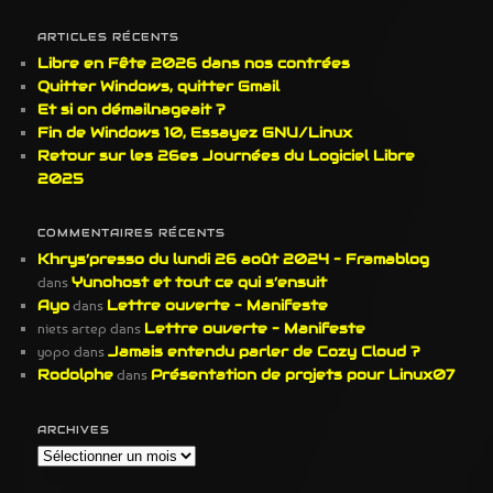
c
h
ARTICLES RÉCENTS
e
Libre en Fête 2026 dans nos contrées
r
Quitter Windows, quitter Gmail
c
Et si on démailnageait ?
h
Fin de Windows 10, Essayez GNU/Linux
e
Retour sur les 26es Journées du Logiciel Libre
2025
COMMENTAIRES RÉCENTS
Khrys’presso du lundi 26 août 2024 – Framablog
dans
Yunohost et tout ce qui s’ensuit
Ayo
dans
Lettre ouverte – Manifeste
niets artep
dans
Lettre ouverte – Manifeste
yopo
dans
Jamais entendu parler de Cozy Cloud ?
Rodolphe
dans
Présentation de projets pour Linux07
ARCHIVES
Archives