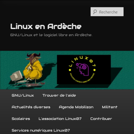
Aller
Aller
au
au
Rech
contenu
contenu
principal
secondaire
Linux en Ardèche
GNU/Linux et le logiciel libre en Ardèche.
Menu
GNU/Linux
Trouver de l’aide
principal
Actualités diverses
Agenda Mobilizon
Militant
Scolaires
L’association Linux07
Contribuer
Services numériques Linux07