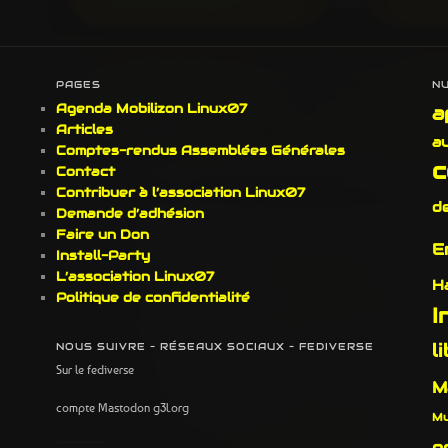
PAGES
N
Agenda Mobilizon Linux07
a
Articles
a
Comptes-rendus Assemblées Générales
c
Contact
Contribuer à l’association Linux07
d
Demande d’adhésion
Faire un Don
E
Install-Party
L’association Linux07
H
Politique de confidentialité
I
l
NOUS SUIVRE – RÉSEAUX SOCIAUX – FEDIVERSE
Sur le fediverse
M
compte Mastodon g3l.org
Mu
p