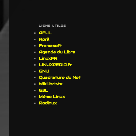
LIENS UTILES
AFUL
April
Framasoft
Agenda du Libre
LinuxFR
LINUXPEDIA.fr
GNU
Quadrature du Net
Wikilibriste
G3L
Mémo Linux
Rodinux