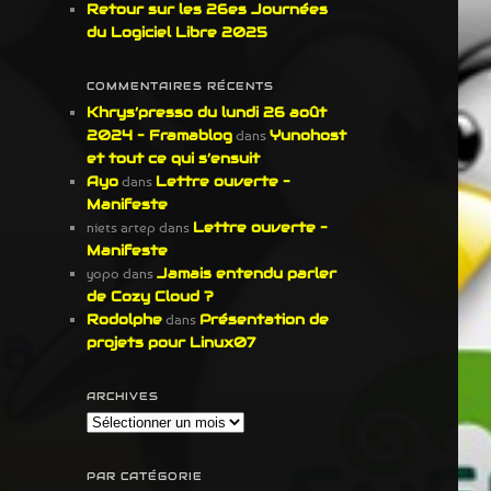
Retour sur les 26es Journées
du Logiciel Libre 2025
COMMENTAIRES RÉCENTS
Khrys’presso du lundi 26 août
2024 – Framablog
dans
Yunohost
et tout ce qui s’ensuit
Ayo
dans
Lettre ouverte –
Manifeste
niets artep
dans
Lettre ouverte –
Manifeste
yopo
dans
Jamais entendu parler
de Cozy Cloud ?
Rodolphe
dans
Présentation de
projets pour Linux07
ARCHIVES
Archives
PAR CATÉGORIE