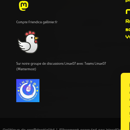
R
Compte Friendica gallinier.fr
s
Y
Sur notre groupe de discussions Linux07 avec Teams Linux07
(Mattermost)
Politique de confidentialité
Fièrement propulsé par WordPress