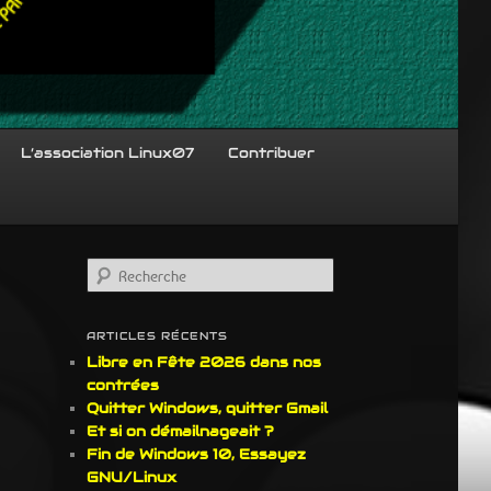
L’association Linux07
Contribuer
R
e
c
h
ARTICLES RÉCENTS
e
Libre en Fête 2026 dans nos
r
contrées
c
Quitter Windows, quitter Gmail
h
Et si on démailnageait ?
e
Fin de Windows 10, Essayez
GNU/Linux