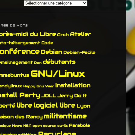
Par
Catégorie
UAGE DE MOTS
près-midi du Libre
Atelier
Arch
uto-hébergement
Code
onférence
Debian
Debian-Facile
débutants
emailnagement
Don
GNU/Linux
mmabuntus
Installation
andylinux
Happy Gnu Year
nstall Party
JDLL
Jerry Do It
libre
logiciel libre
iberté
Lyon
militantisme
aison des Rancy
Parabola
sique
News
NSA
open source
outils
Recyclage
rimaire
pétition