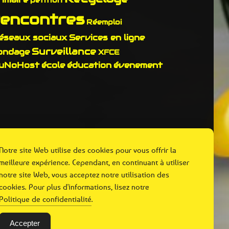
rencontres
Réemploi
éseaux sociaux
Services en ligne
Surveillance
ondage
XFCE
uNoHost
école
éducation
évenement
Notre site Web utilise des cookies pour vous offrir la
meilleure expérience. Cependant, en continuant à utiliser
notre site Web, vous acceptez notre utilisation des
cookies. Pour plus d'informations, lisez notre
Politique de confidentialité
.
Accepter