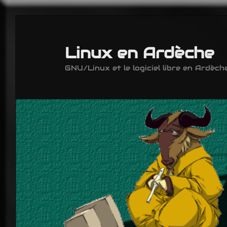
Aller
Aller
au
au
contenu
contenu
Linux en Ardèche
principal
secondaire
GNU/Linux et le logiciel libre en Ardèche