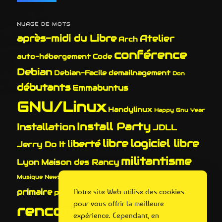
NUAGE DE MOTS
après-midi du Libre
Atelier
Arch
conférence
auto-hébergement
Code
Debian
Debian-Facile
demailnagement
Don
débutants
Emmabuntus
GNU/Linux
Handylinux
Happy Gnu Year
Install Party
Installation
JDLL
libre
logiciel libre
liberté
Jerry Do It
militantisme
Lyon
Maison des Rancy
Parabola
Musique
News
NSA
open source
outils
Recyclage
primaire
Notre site Web utilise des cookies
pétition
pour vous offrir la meilleure
rencontres
Réemploi
expérience. Cependant, en