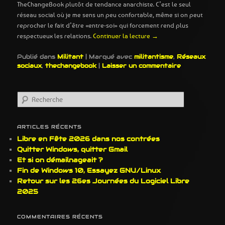
TheChangeBook plutôt de tendance anarchiste. C’est le seul
réseau social où je me sens un peu confortable, même si on peut
reprocher le fait d’être «entre-soi» qui forcement rend plus
respectueux les relations.
Continuer la lecture
→
Publié dans
Militant
|
Marqué avec
militantisme
,
Réseaux
sociaux
,
thechangebook
|
Laisser un commentaire
R
e
c
h
ARTICLES RÉCENTS
e
Libre en Fête 2026 dans nos contrées
r
Quitter Windows, quitter Gmail
c
Et si on démailnageait ?
h
Fin de Windows 10, Essayez GNU/Linux
e
Retour sur les 26es Journées du Logiciel Libre
2025
COMMENTAIRES RÉCENTS