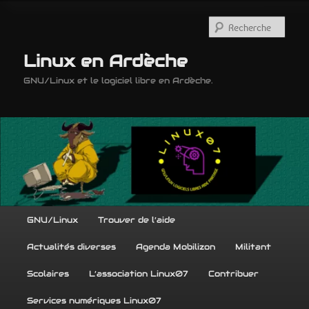
Aller
Aller
au
au
Rech
contenu
contenu
principal
secondaire
Linux en Ardèche
GNU/Linux et le logiciel libre en Ardèche.
Menu
GNU/Linux
Trouver de l’aide
principal
Actualités diverses
Agenda Mobilizon
Militant
Scolaires
L’association Linux07
Contribuer
Services numériques Linux07