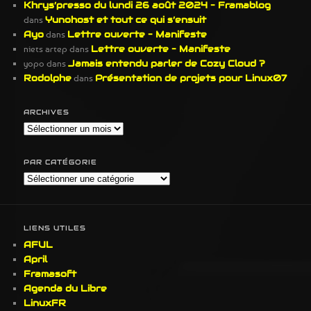
Khrys’presso du lundi 26 août 2024 – Framablog
dans
Yunohost et tout ce qui s’ensuit
Ayo
dans
Lettre ouverte – Manifeste
niets artep
dans
Lettre ouverte – Manifeste
yopo
dans
Jamais entendu parler de Cozy Cloud ?
Rodolphe
dans
Présentation de projets pour Linux07
ARCHIVES
Archives
PAR CATÉGORIE
Par
Catégorie
LIENS UTILES
AFUL
April
Framasoft
Agenda du Libre
LinuxFR